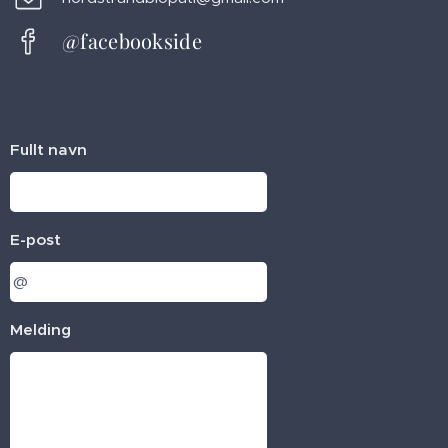
@facebookside
Fullt navn
E-post
Melding