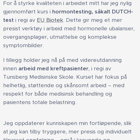
For å styrke kvaliteten i arbeidet mitt har jeg nylig
gjennomført kurs i
hormontesting, såkalt DUTCH-
test
i regi av
EU Biotek
. Dette gir meg et mer
presist verktøy i arbeid med hormonelle ubalanser,
overgangsplager, utmattelse og komplekse
symptombilder.
I tillegg holder jeg nå på med videreutdanning
innen
arbeid med kreftpasienter
, i regi av
Tunsberg Medisinske Skole. Kurset har fokus på
helhetlig, støttende og skånsomt arbeid – med
respekt for både medisinsk behandling og
pasientens totale belastning.
Jeg oppdaterer kunnskapen min fortløpende, slik
at jeg kan tilby tryggere, mer presis og individuelt
tilpasset oppfølging – også i krevende og