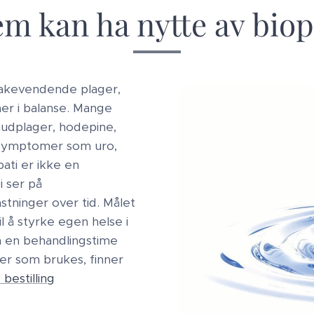
m kan ha nytte av biop
lbakevendende plager,
mer i balanse. Mange
hudplager, hodepine,
e symptomer som uro,
ati er ikke en
i ser på
tninger over tid. Målet
l å styrke egen helse i
n en behandlingstime
er som brukes, finner
 bestilling