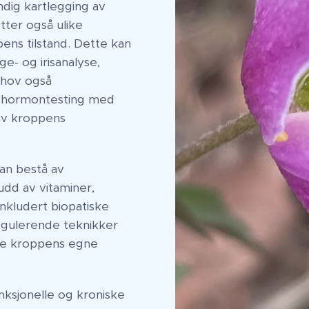
ndig kartlegging av
tter også ulike
pens tilstand. Dette kan
e- og irisanalyse,
ehov også
er hormontesting med
av kroppens
kan bestå av
kudd av vitaminer,
inkludert biopatiske
egulerende teknikker
te kroppens egne
nksjonelle og kroniske