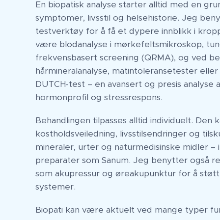
En biopatisk analyse starter alltid med en gru
symptomer, livsstil og helsehistorie. Jeg beny
testverktøy for å få et dypere innblikk i krop
være blodanalyse i mørkefeltsmikroskop, tung
frekvensbasert screening (QRMA), og ved b
hårmineralanalyse, matintoleransetester ell
DUTCH-test – en avansert og presis analyse 
hormonprofil og stressrespons.
Behandlingen tilpasses alltid individuelt. Den 
kostholdsveiledning, livsstilsendringer og tils
mineraler, urter og naturmedisinske midler – 
preparater som Sanum. Jeg benytter også r
som akupressur og øreakupunktur for å støt
systemer.
Biopati kan være aktuelt ved mange typer fu