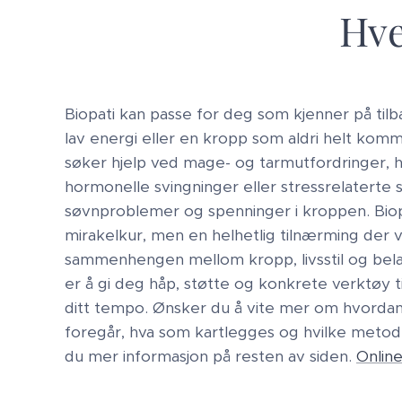
Hve
Biopati kan passe for deg som kjenner på ti
lav energi eller en kropp som aldri helt kom
søker hjelp ved mage- og tarmutfordringer, 
hormonelle svingninger eller stressrelatert
søvnproblemer og spenninger i kroppen. Biop
mirakelkur, men en helhetlig tilnærming der v
sammenhengen mellom kropp, livsstil og belas
er å gi deg håp, støtte og konkrete verktøy ti
ditt tempo. Ønsker du å vite mer om hvorda
foregår, hva som kartlegges og hvilke metod
du mer informasjon på resten av siden.
Online