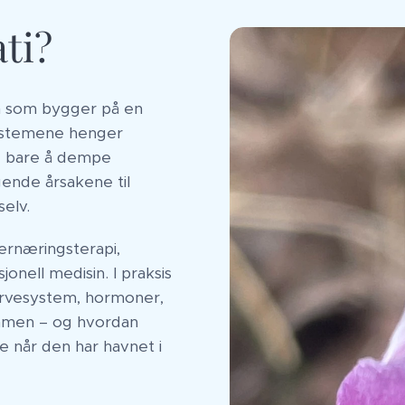
ti?
rm som bygger på en
systemene henger
e bare å dempe
ende årsakene til
selv.
ernæringsterapi,
onell medisin. I praksis
nervesystem, hormoner,
ammen – og hvordan
e når den har havnet i