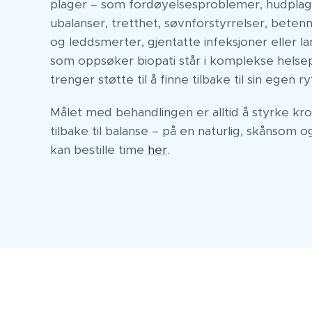
plager – som fordøyelsesproblemer, hudplag
ubalanser, tretthet, søvnforstyrrelser, betenn
og leddsmerter, gjentatte infeksjoner eller l
som oppsøker biopati står i komplekse helse
trenger støtte til å finne tilbake til sin egen r
Målet med behandlingen er alltid å styrke kro
tilbake til balanse – på en naturlig, skånsom 
kan bestille time
her
.