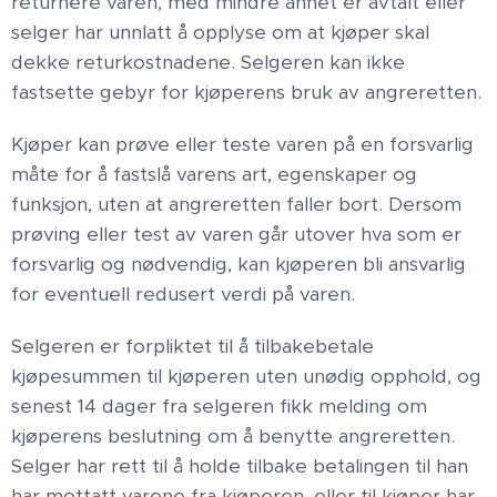
returnere varen, med mindre annet er avtalt eller
selger har unnlatt å opplyse om at kjøper skal
dekke returkostnadene. Selgeren kan ikke
fastsette gebyr for kjøperens bruk av angreretten.
Kjøper kan prøve eller teste varen på en forsvarlig
måte for å fastslå varens art, egenskaper og
funksjon, uten at angreretten faller bort. Dersom
prøving eller test av varen går utover hva som er
forsvarlig og nødvendig, kan kjøperen bli ansvarlig
for eventuell redusert verdi på varen.
Selgeren er forpliktet til å tilbakebetale
kjøpesummen til kjøperen uten unødig opphold, og
senest 14 dager fra selgeren fikk melding om
kjøperens beslutning om å benytte angreretten.
Selger har rett til å holde tilbake betalingen til han
har mottatt varene fra kjøperen, eller til kjøper har